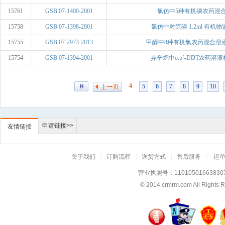
15761
GSB 07-1400-2001
氯仿中5种有机磷农药混
15758
GSB 07-1398-2001
氯仿中对硫磷 1.2ml 有机物监.
15755
GSB 07-2973-2013
甲醇中8种有机氯农药混合溶液(I)
15754
GSB 07-1394-2001
异辛烷中o.p’-DDT农药溶液标.
4
5
6
7
8
9
10
申请链接>>
友情链接
关于我们
|
订购流程
|
送货方式
|
售后服务
|
运
营业执照号：11010501663830
© 2014
crmrm.com
All Rig