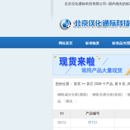
北京仪化通标科技有限公司--国内领先的
网站首页
标准物质
标准品/对
您的位置：
首页
>> 其它 (508 个产品, 第 9 页, 共
钢铁成分分析(屑状)
|
钢铁光谱分析(块状)
|
品
|
测试
|
ID
产品编号
38152
IPT33