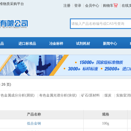
标准物质采购平台
注册
登录
会员中心
购物车
在线
照品
进口标准品
冶金标样
试剂耗材
新闻中心
 26 页)
有色金属成分分析(屑状)
|
有色金属光谱分析(块状)
|
矿石/原材料
|
煤炭
|
实验室消
产品名称
规格
低合金钢
100g