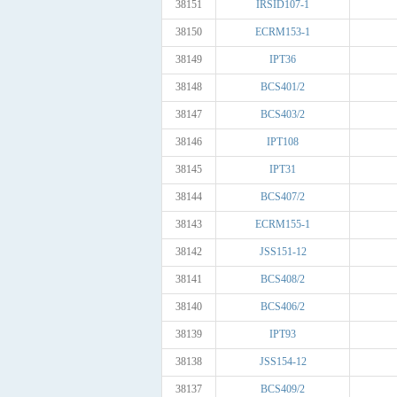
38151
IRSID107-1
38150
ECRM153-1
38149
IPT36
38148
BCS401/2
38147
BCS403/2
38146
IPT108
38145
IPT31
38144
BCS407/2
38143
ECRM155-1
38142
JSS151-12
38141
BCS408/2
38140
BCS406/2
38139
IPT93
38138
JSS154-12
38137
BCS409/2