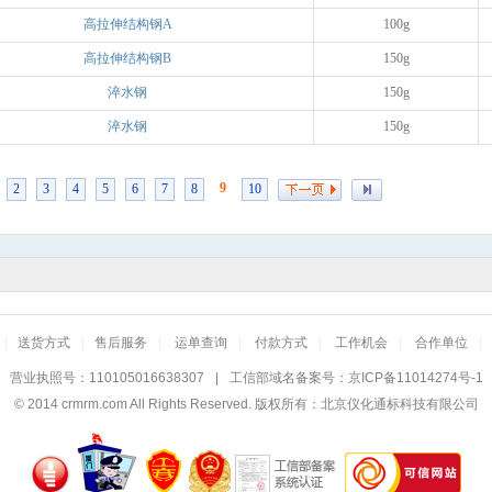
高拉伸结构钢A
100g
高拉伸结构钢B
150g
淬水钢
150g
淬水钢
150g
9
2
3
4
5
6
7
8
10
|
送货方式
|
售后服务
|
运单查询
|
付款方式
|
工作机会
|
合作单位
|
营业执照号：110105016638307
|
工信部域名备案号：
京ICP备11014274号-1
© 2014
crmrm.com
All Rights Reserved. 版权所有：北京仪化通标科技有限公司